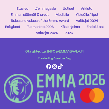
Etusivu
#emmagaala
Uutiset
Arkisto
Emman säännöt & arvot
Medialle
Yleisölle / liput
Rules and values of the Emma Award
Voittajat 2024
Esitykset
Tuomaristo 2026
Käsiohjelma
Ehdokkaat
Voittajat 2025
2026
Ota yhteyttä:
INFO@EMMAGAALA.FI
Created by
Creative Day