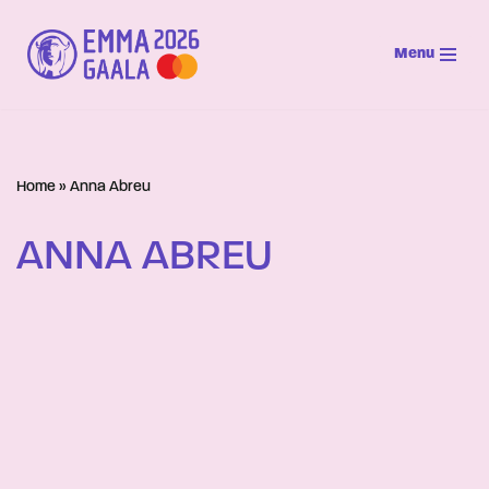
Menu
Siirry
suoraan
sisältöön
Home
»
Anna Abreu
ANNA ABREU