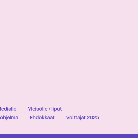
edialle
Yleisölle / liput
iohjelma
Ehdokkaat
Voittajat 2025