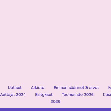
Uutiset
Arkisto
Emman säännöt & arvot
M
Voittajat 2024
Esitykset
Tuomaristo 2026
Käs
2026