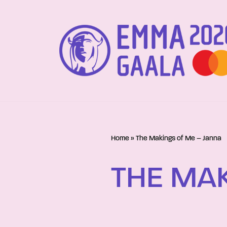
Siirry
suoraan
sisältöön
Home
»
The Makings of Me – Janna
THE MAK