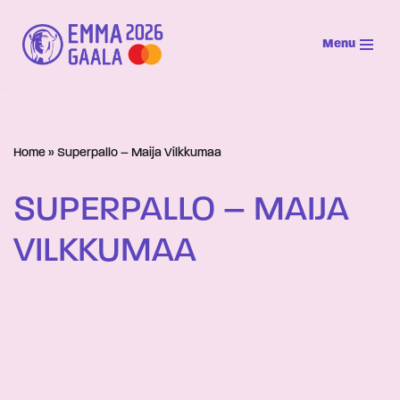
Menu
Siirry
suoraan
sisältöön
Home
»
Superpallo – Maija Vilkkumaa
SUPERPALLO – MAIJA
VILKKUMAA