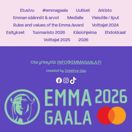
Etusivu
#emmagaala
Uutiset
Arkisto
Emman säännöt & arvot
Medialle
Yleisölle / liput
Rules and values of the Emma Award
Voittajat 2024
Esitykset
Tuomaristo 2026
Käsiohjelma
Ehdokkaat
Voittajat 2025
2026
Ota yhteyttä:
INFO@EMMAGAALA.FI
Created by
Creative Day