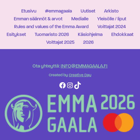
Etusivu
#emmagaala
Uutiset
Arkisto
Emman säännöt & arvot
Medialle
Yleisölle / liput
Rules and values of the Emma Award
Voittajat 2024
Esitykset
Tuomaristo 2026
Käsiohjelma
Ehdokkaat
Voittajat 2025
2026
Ota yhteyttä:
INFO@EMMAGAALA.FI
Created by
Creative Day