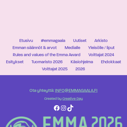
Etusivu
#emmagaala
Uutiset
Arkisto
Emman säännöt & arvot
Medialle
Yleisölle / liput
Rules and values of the Emma Award
Voittajat 2024
Esitykset
Tuomaristo 2026
Käsiohjelma
Ehdokkaat
Voittajat 2025
2026
Ota yhteyttä:
INFO@EMMAGAALA.FI
Created by
Creative Day