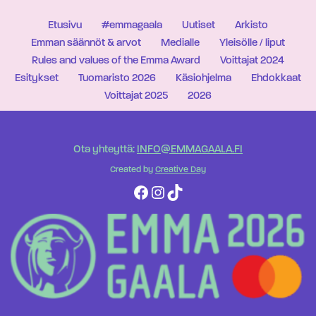
Etusivu
#emmagaala
Uutiset
Arkisto
Emman säännöt & arvot
Medialle
Yleisölle / liput
Rules and values of the Emma Award
Voittajat 2024
Esitykset
Tuomaristo 2026
Käsiohjelma
Ehdokkaat
Voittajat 2025
2026
Ota yhteyttä:
INFO@EMMAGAALA.FI
Created by
Creative Day