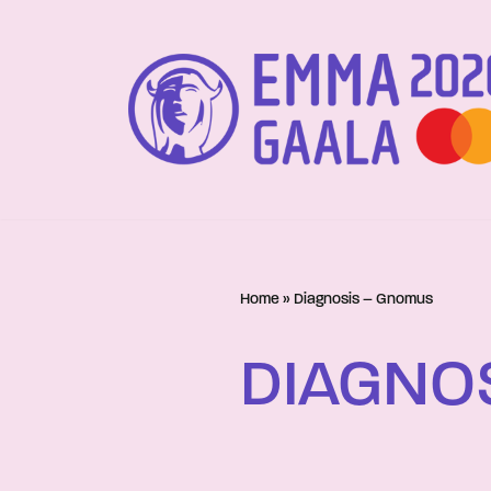
Siirry
suoraan
sisältöön
Home
»
Diagnosis – Gnomus
DIAGNO