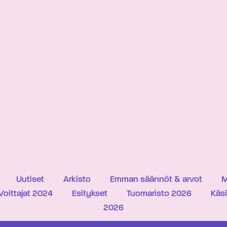
Uutiset
Arkisto
Emman säännöt & arvot
M
Voittajat 2024
Esitykset
Tuomaristo 2026
Käs
2026