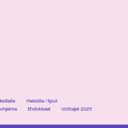
edialle
Yleisölle / liput
iohjelma
Ehdokkaat
Voittajat 2025