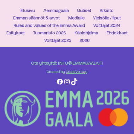
Etusivu
#emmagaala
Uutiset
Arkisto
Emman säännöt & arvot
Medialle
Yleisölle / liput
Rules and values of the Emma Award
Voittajat 2024
Esitykset
Tuomaristo 2026
Käsiohjelma
Ehdokkaat
Voittajat 2025
2026
Ota yhteyttä:
INFO@EMMAGAALA.FI
Created by
Creative Day