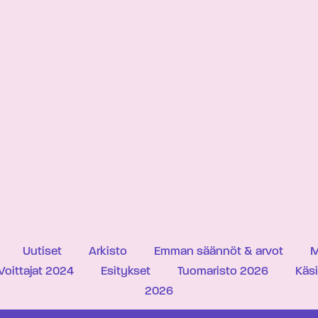
Uutiset
Arkisto
Emman säännöt & arvot
M
Voittajat 2024
Esitykset
Tuomaristo 2026
Käs
2026