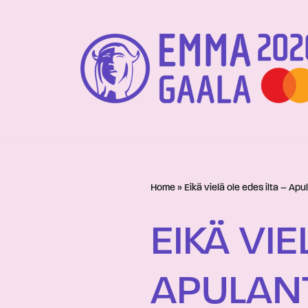
Siirry
suoraan
sisältöön
Home
»
Eikä vielä ole edes ilta – Apu
EIKÄ VIE
APULAN