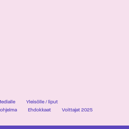
edialle
Yleisölle / liput
iohjelma
Ehdokkaat
Voittajat 2025