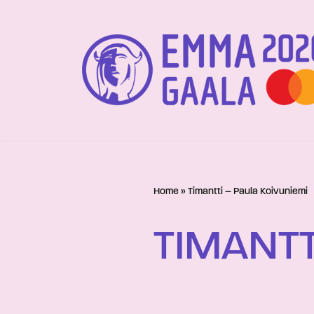
Siirry
suoraan
sisältöön
Home
»
Timantti – Paula Koivuniemi
TIMANTT