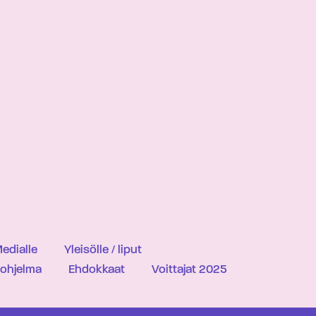
edialle
Yleisölle / liput
iohjelma
Ehdokkaat
Voittajat 2025