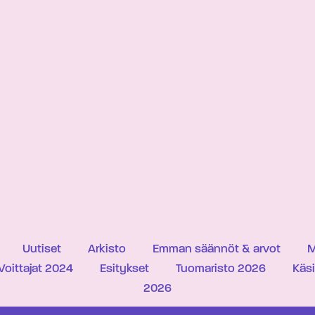
Uutiset
Arkisto
Emman säännöt & arvot
M
Voittajat 2024
Esitykset
Tuomaristo 2026
Käs
2026