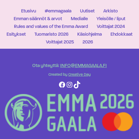
Etusivu
#emmagaala
Uutiset
Arkisto
Emman säännöt & arvot
Medialle
Yleisölle / liput
Rules and values of the Emma Award
Voittajat 2024
Esitykset
Tuomaristo 2026
Käsiohjelma
Ehdokkaat
Voittajat 2025
2026
Ota yhteyttä:
INFO@EMMAGAALA.FI
Created by
Creative Day