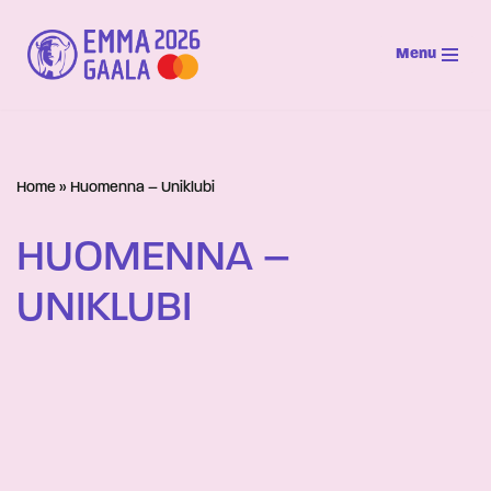
Menu
Siirry
suoraan
sisältöön
Home
»
Huomenna – Uniklubi
HUOMENNA –
UNIKLUBI