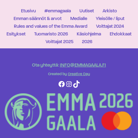
Etusivu
#emmagaala
Uutiset
Arkisto
Emman säännöt & arvot
Medialle
Yleisölle / liput
Rules and values of the Emma Award
Voittajat 2024
Esitykset
Tuomaristo 2026
Käsiohjelma
Ehdokkaat
Voittajat 2025
2026
Ota yhteyttä:
INFO@EMMAGAALA.FI
Created by
Creative Day