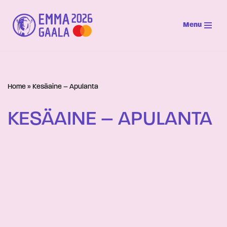
Menu
Siirry
suoraan
sisältöön
Home
»
Kesäaine – Apulanta
KESÄAINE – APULANTA