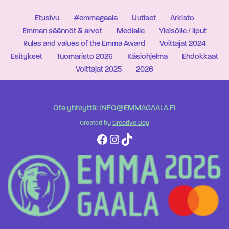
Etusivu
#emmagaala
Uutiset
Arkisto
Emman säännöt & arvot
Medialle
Yleisölle / liput
Rules and values of the Emma Award
Voittajat 2024
Esitykset
Tuomaristo 2026
Käsiohjelma
Ehdokkaat
Voittajat 2025
2026
Ota yhteyttä:
INFO@EMMAGAALA.FI
Created by
Creative Day