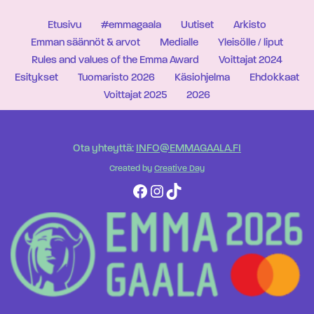
Etusivu
#emmagaala
Uutiset
Arkisto
Emman säännöt & arvot
Medialle
Yleisölle / liput
Rules and values of the Emma Award
Voittajat 2024
Esitykset
Tuomaristo 2026
Käsiohjelma
Ehdokkaat
Voittajat 2025
2026
Ota yhteyttä:
INFO@EMMAGAALA.FI
Created by
Creative Day