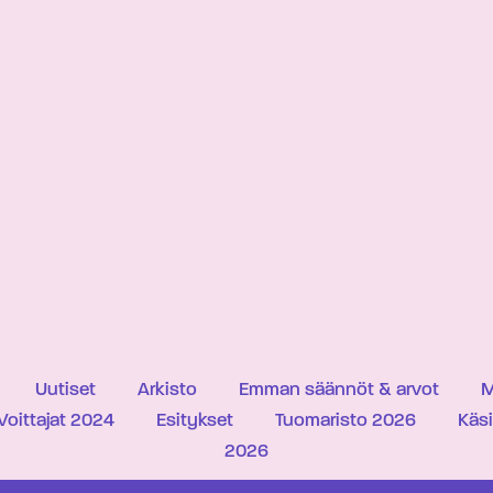
Uutiset
Arkisto
Emman säännöt & arvot
M
Voittajat 2024
Esitykset
Tuomaristo 2026
Käs
2026