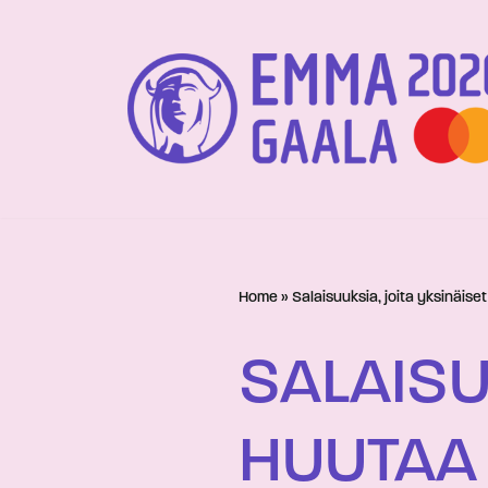
Siirry
suoraan
sisältöön
Home
»
Salaisuuksia, joita yksinäise
SALAISU
HUUTAA 