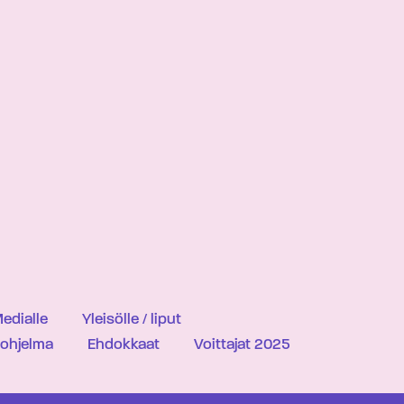
edialle
Yleisölle / liput
iohjelma
Ehdokkaat
Voittajat 2025