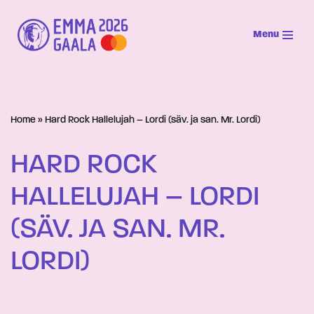
Menu
Siirry
suoraan
sisältöön
Home
»
Hard Rock Hallelujah – Lordi (säv. ja san. Mr. Lordi)
HARD ROCK
HALLELUJAH – LORDI
(SÄV. JA SAN. MR.
LORDI)