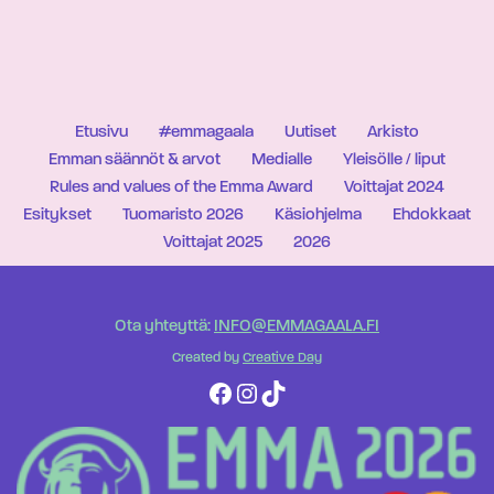
Etusivu
#emmagaala
Uutiset
Arkisto
Emman säännöt & arvot
Medialle
Yleisölle / liput
Rules and values of the Emma Award
Voittajat 2024
Esitykset
Tuomaristo 2026
Käsiohjelma
Ehdokkaat
Voittajat 2025
2026
Ota yhteyttä:
INFO@EMMAGAALA.FI
Created by
Creative Day