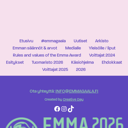
Etusivu
#emmagaala
Uutiset
Arkisto
Emman säännöt & arvot
Medialle
Yleisölle / liput
Rules and values of the Emma Award
Voittajat 2024
Esitykset
Tuomaristo 2026
Käsiohjelma
Ehdokkaat
Voittajat 2025
2026
Ota yhteyttä:
INFO@EMMAGAALA.FI
Created by
Creative Day