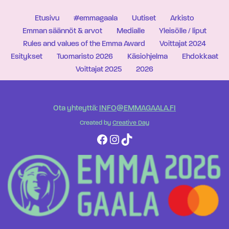
Etusivu
#emmagaala
Uutiset
Arkisto
Emman säännöt & arvot
Medialle
Yleisölle / liput
Rules and values of the Emma Award
Voittajat 2024
Esitykset
Tuomaristo 2026
Käsiohjelma
Ehdokkaat
Voittajat 2025
2026
Ota yhteyttä:
INFO@EMMAGAALA.FI
Created by
Creative Day