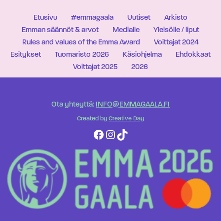
Etusivu
#emmagaala
Uutiset
Arkisto
Emman säännöt & arvot
Medialle
Yleisölle / liput
Rules and values of the Emma Award
Voittajat 2024
Esitykset
Tuomaristo 2026
Käsiohjelma
Ehdokkaat
Voittajat 2025
2026
Ota yhteyttä:
INFO@EMMAGAALA.FI
Created by
Creative Day