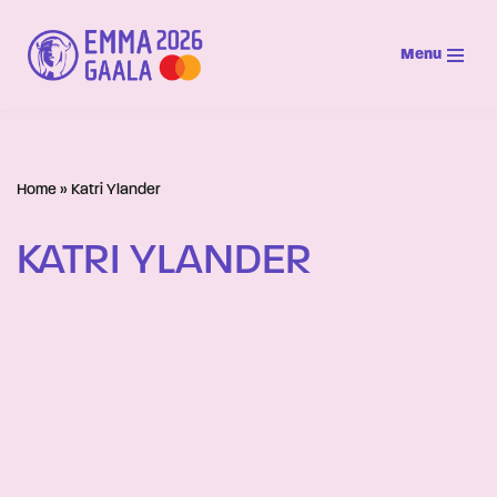
Menu
Siirry
suoraan
sisältöön
Home
»
Katri Ylander
KATRI YLANDER