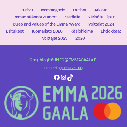
Etusivu
#emmagaala
Uutiset
Arkisto
Emman säännöt & arvot
Medialle
Yleisölle / liput
Rules and values of the Emma Award
Voittajat 2024
Esitykset
Tuomaristo 2026
Käsiohjelma
Ehdokkaat
Voittajat 2025
2026
Ota yhteyttä:
INFO@EMMAGAALA.FI
Created by
Creative Day