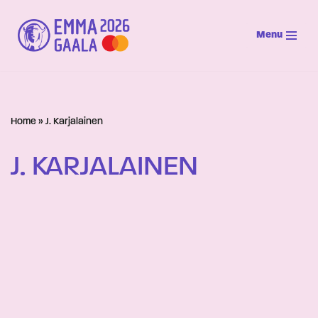
Menu
Siirry
suoraan
sisältöön
Home
»
J. Karjalainen
J. KARJALAINEN