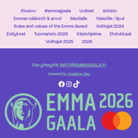
Etusivu
#emmagaala
Uutiset
Arkisto
Emman säännöt & arvot
Medialle
Yleisölle / liput
Rules and values of the Emma Award
Voittajat 2024
Esitykset
Tuomaristo 2026
Käsiohjelma
Ehdokkaat
Voittajat 2025
2026
Ota yhteyttä:
INFO@EMMAGAALA.FI
Created by
Creative Day