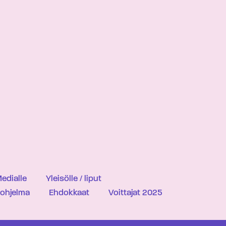
edialle
Yleisölle / liput
iohjelma
Ehdokkaat
Voittajat 2025