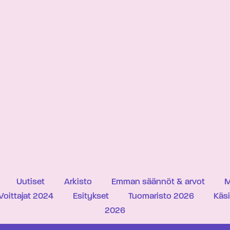
Uutiset
Arkisto
Emman säännöt & arvot
M
Voittajat 2024
Esitykset
Tuomaristo 2026
Käs
2026