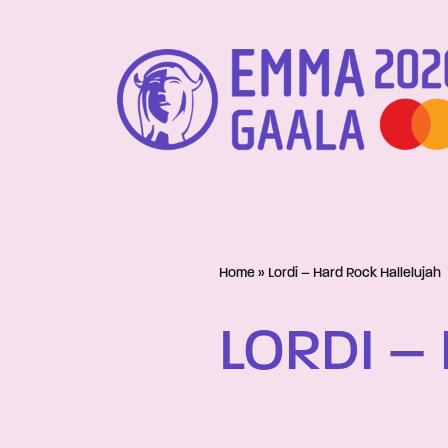
Siirry
suoraan
sisältöön
Home
»
Lordi – Hard Rock Hallelujah
LORDI –