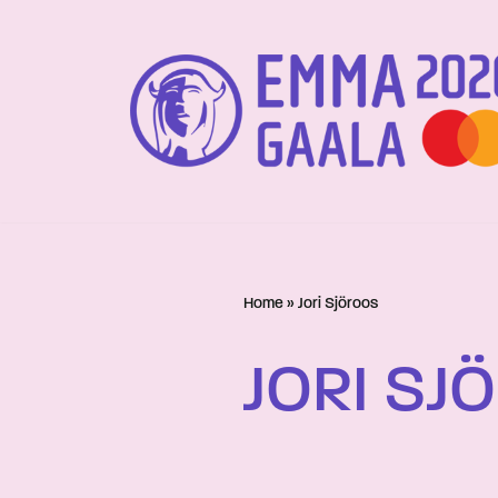
Siirry
suoraan
sisältöön
Home
»
Jori Sjöroos
JORI SJ