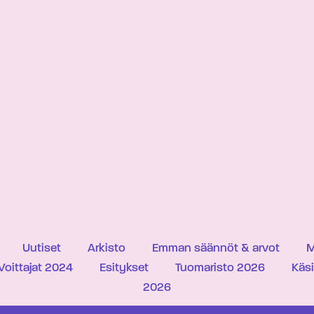
Uutiset
Arkisto
Emman säännöt & arvot
M
Voittajat 2024
Esitykset
Tuomaristo 2026
Käs
2026