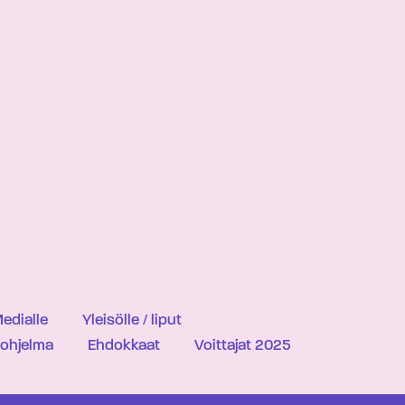
edialle
Yleisölle / liput
iohjelma
Ehdokkaat
Voittajat 2025