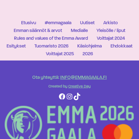
Etusivu
#emmagaala
Uutiset
Arkisto
Emman säännöt & arvot
Medialle
Yleisölle / liput
Rules and values of the Emma Award
Voittajat 2024
Esitykset
Tuomaristo 2026
Käsiohjelma
Ehdokkaat
Voittajat 2025
2026
Ota yhteyttä:
INFO@EMMAGAALA.FI
Created by
Creative Day