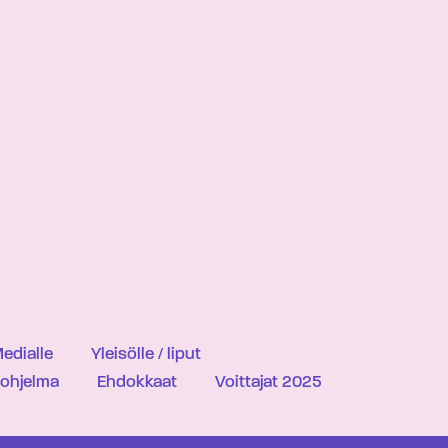
edialle
Yleisölle / liput
iohjelma
Ehdokkaat
Voittajat 2025