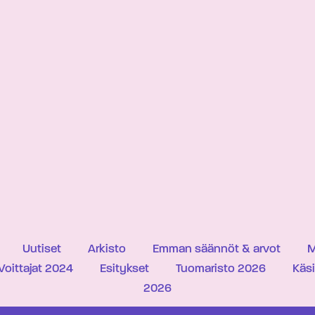
Uutiset
Arkisto
Emman säännöt & arvot
M
Voittajat 2024
Esitykset
Tuomaristo 2026
Käs
2026