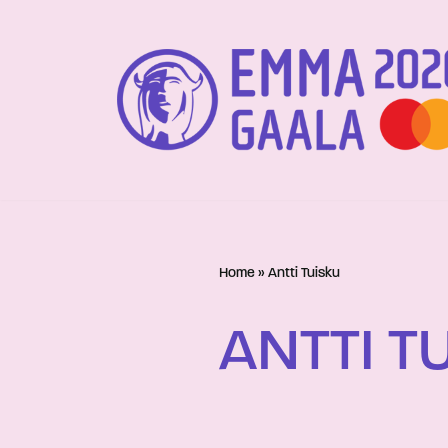
Siirry
suoraan
sisältöön
Home
»
Antti Tuisku
ANTTI T