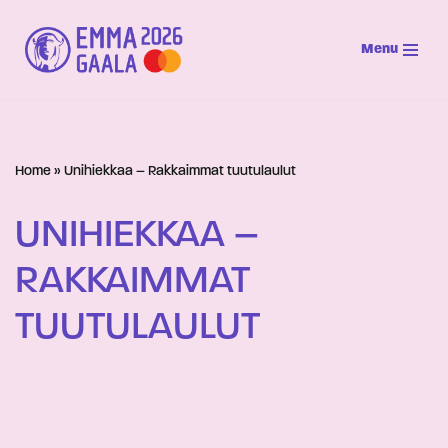
Menu
Siirry
suoraan
sisältöön
Home
»
Unihiekkaa – Rakkaimmat tuutulaulut
UNIHIEKKAA –
RAKKAIMMAT
TUUTULAULUT