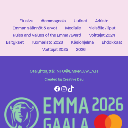
Etusivu
#emmagaala
Uutiset
Arkisto
Emman säännöt & arvot
Medialle
Yleisölle / liput
Rules and values of the Emma Award
Voittajat 2024
Esitykset
Tuomaristo 2026
Käsiohjelma
Ehdokkaat
Voittajat 2025
2026
Ota yhteyttä:
INFO@EMMAGAALA.FI
Created by
Creative Day