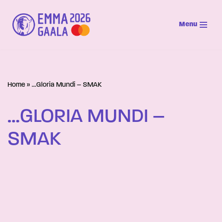
Menu
Siirry
suoraan
sisältöön
Home
»
…Gloria Mundi – SMAK
…GLORIA MUNDI –
SMAK