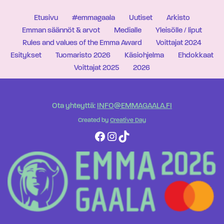
Etusivu
#emmagaala
Uutiset
Arkisto
Emman säännöt & arvot
Medialle
Yleisölle / liput
Rules and values of the Emma Award
Voittajat 2024
Esitykset
Tuomaristo 2026
Käsiohjelma
Ehdokkaat
Voittajat 2025
2026
Ota yhteyttä:
INFO@EMMAGAALA.FI
Created by
Creative Day