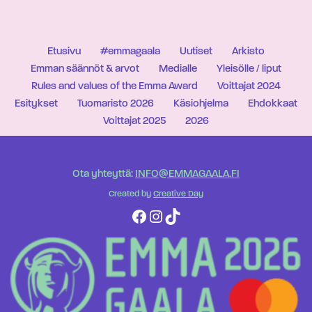
Etusivu
#emmagaala
Uutiset
Arkisto
Emman säännöt & arvot
Medialle
Yleisölle / liput
Rules and values of the Emma Award
Voittajat 2024
Esitykset
Tuomaristo 2026
Käsiohjelma
Ehdokkaat
Voittajat 2025
2026
Ota yhteyttä:
INFO@EMMAGAALA.FI
Created by
Creative Day