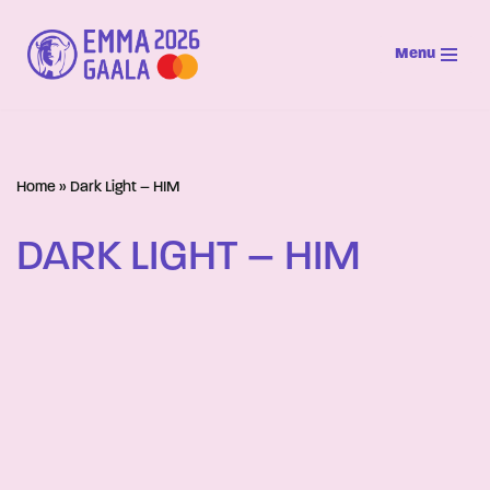
Menu
Siirry
suoraan
sisältöön
Home
»
Dark Light – HIM
DARK LIGHT – HIM