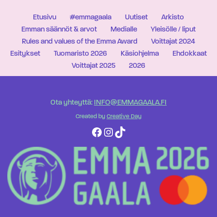
Etusivu
#emmagaala
Uutiset
Arkisto
Emman säännöt & arvot
Medialle
Yleisölle / liput
Rules and values of the Emma Award
Voittajat 2024
Esitykset
Tuomaristo 2026
Käsiohjelma
Ehdokkaat
Voittajat 2025
2026
Ota yhteyttä:
INFO@EMMAGAALA.FI
Created by
Creative Day