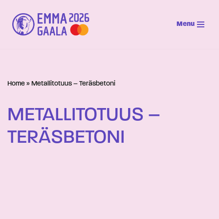
Menu
Siirry
suoraan
sisältöön
Home
»
Metallitotuus – Teräsbetoni
METALLITOTUUS –
TERÄSBETONI