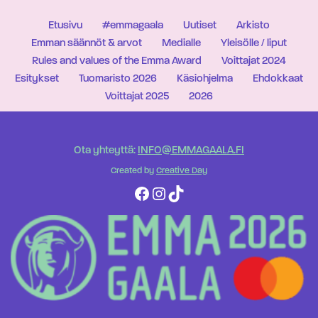
Etusivu
#emmagaala
Uutiset
Arkisto
Emman säännöt & arvot
Medialle
Yleisölle / liput
Rules and values of the Emma Award
Voittajat 2024
Esitykset
Tuomaristo 2026
Käsiohjelma
Ehdokkaat
Voittajat 2025
2026
Ota yhteyttä:
INFO@EMMAGAALA.FI
Created by
Creative Day