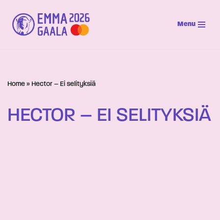
Menu
Siirry
suoraan
sisältöön
Home
»
Hector – Ei selityksiä
HECTOR – EI SELITYKSIÄ