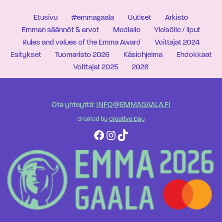
Etusivu
#emmagaala
Uutiset
Arkisto
Emman säännöt & arvot
Medialle
Yleisölle / liput
Rules and values of the Emma Award
Voittajat 2024
Esitykset
Tuomaristo 2026
Käsiohjelma
Ehdokkaat
Voittajat 2025
2026
Ota yhteyttä:
INFO@EMMAGAALA.FI
Created by
Creative Day