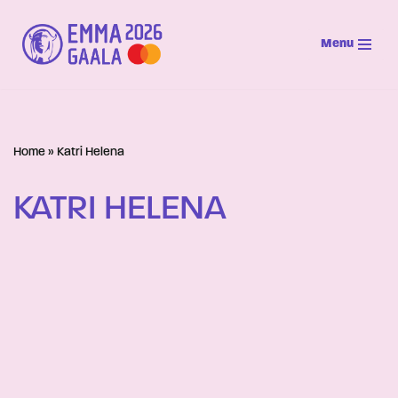
Menu
Siirry
suoraan
sisältöön
Home
»
Katri Helena
KATRI HELENA