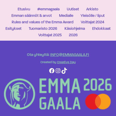
Etusivu
#emmagaala
Uutiset
Arkisto
Emman säännöt & arvot
Medialle
Yleisölle / liput
Rules and values of the Emma Award
Voittajat 2024
Esitykset
Tuomaristo 2026
Käsiohjelma
Ehdokkaat
Voittajat 2025
2026
Ota yhteyttä:
INFO@EMMAGAALA.FI
Created by
Creative Day