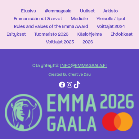
Etusivu
#emmagaala
Uutiset
Arkisto
Emman säännöt & arvot
Medialle
Yleisölle / liput
Rules and values of the Emma Award
Voittajat 2024
Esitykset
Tuomaristo 2026
Käsiohjelma
Ehdokkaat
Voittajat 2025
2026
Ota yhteyttä:
INFO@EMMAGAALA.FI
Created by
Creative Day