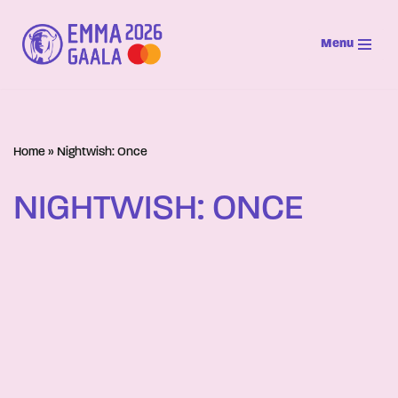
Menu
Siirry
suoraan
sisältöön
Home
»
Nightwish: Once
NIGHTWISH: ONCE