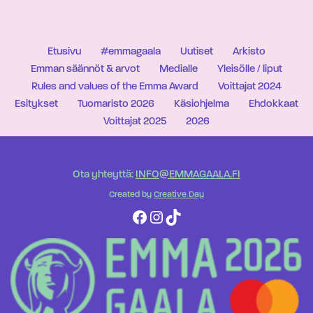
Etusivu
#emmagaala
Uutiset
Arkisto
Emman säännöt & arvot
Medialle
Yleisölle / liput
Rules and values of the Emma Award
Voittajat 2024
Esitykset
Tuomaristo 2026
Käsiohjelma
Ehdokkaat
Voittajat 2025
2026
Ota yhteyttä:
INFO@EMMAGAALA.FI
Created by
Creative Day