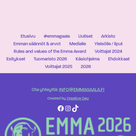
Etusivu
#emmagaala
Uutiset
Arkisto
Emman säännöt & arvot
Medialle
Yleisölle / liput
Rules and values of the Emma Award
Voittajat 2024
Esitykset
Tuomaristo 2026
Käsiohjelma
Ehdokkaat
Voittajat 2025
2026
Ota yhteyttä:
INFO@EMMAGAALA.FI
Created by
Creative Day