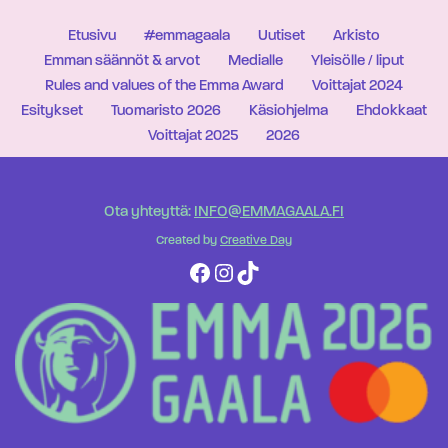
Etusivu
#emmagaala
Uutiset
Arkisto
Emman säännöt & arvot
Medialle
Yleisölle / liput
Rules and values of the Emma Award
Voittajat 2024
Esitykset
Tuomaristo 2026
Käsiohjelma
Ehdokkaat
Voittajat 2025
2026
Ota yhteyttä:
INFO@EMMAGAALA.FI
Created by
Creative Day