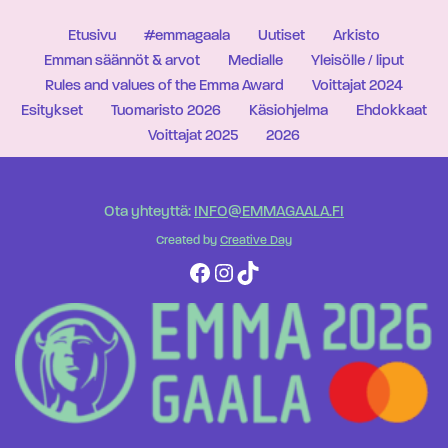
Etusivu
#emmagaala
Uutiset
Arkisto
Emman säännöt & arvot
Medialle
Yleisölle / liput
Rules and values of the Emma Award
Voittajat 2024
Esitykset
Tuomaristo 2026
Käsiohjelma
Ehdokkaat
Voittajat 2025
2026
Ota yhteyttä:
INFO@EMMAGAALA.FI
Created by
Creative Day