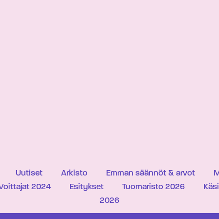
Uutiset
Arkisto
Emman säännöt & arvot
M
Voittajat 2024
Esitykset
Tuomaristo 2026
Käs
2026