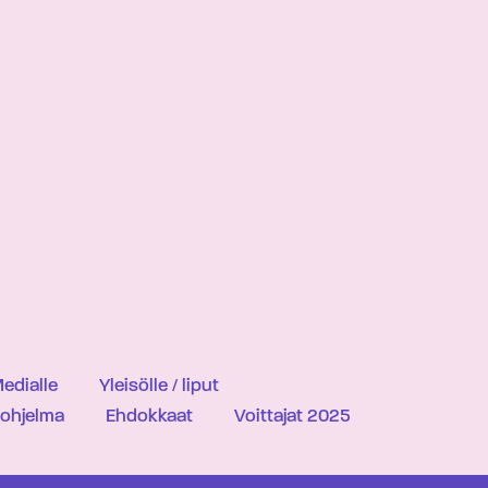
edialle
Yleisölle / liput
iohjelma
Ehdokkaat
Voittajat 2025