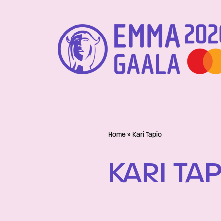
Siirry
suoraan
sisältöön
Home
»
Kari Tapio
KARI TA