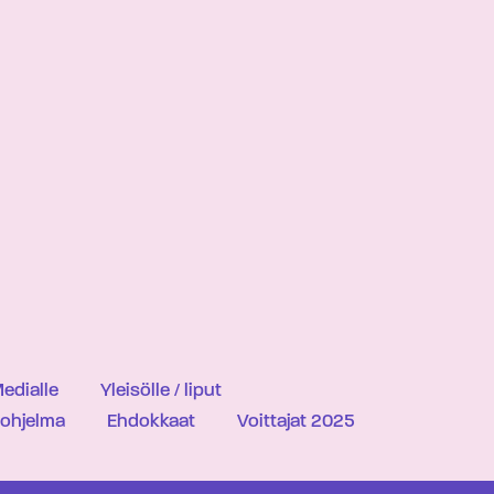
edialle
Yleisölle / liput
iohjelma
Ehdokkaat
Voittajat 2025