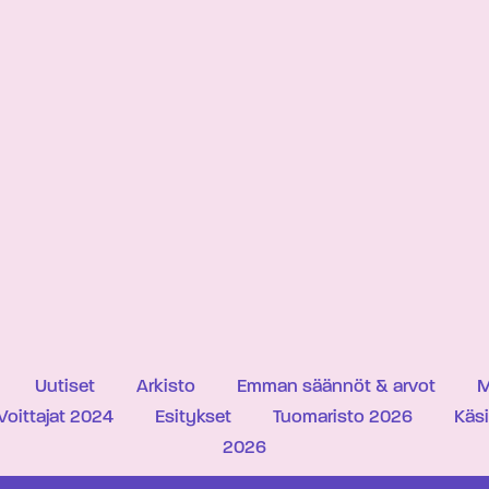
Uutiset
Arkisto
Emman säännöt & arvot
M
Voittajat 2024
Esitykset
Tuomaristo 2026
Käs
2026