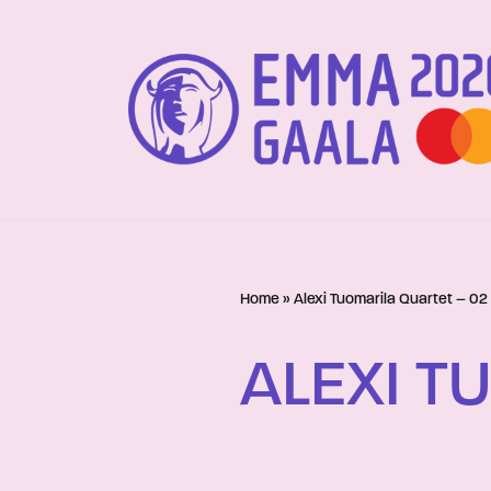
Siirry
suoraan
sisältöön
Home
»
Alexi Tuomarila Quartet – 02
ALEXI T