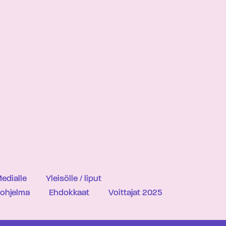
edialle
Yleisölle / liput
iohjelma
Ehdokkaat
Voittajat 2025