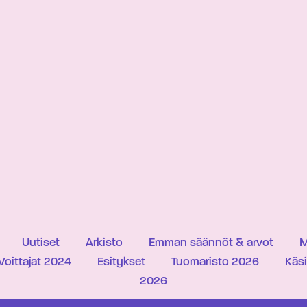
Uutiset
Arkisto
Emman säännöt & arvot
M
Voittajat 2024
Esitykset
Tuomaristo 2026
Käs
2026