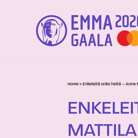
Siirry
suoraan
sisältöön
Home
»
Enkeleitä onko heitä – Anne 
ENKELEI
MATTILA