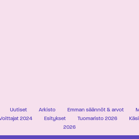
Uutiset
Arkisto
Emman säännöt & arvot
M
Voittajat 2024
Esitykset
Tuomaristo 2026
Käs
2026