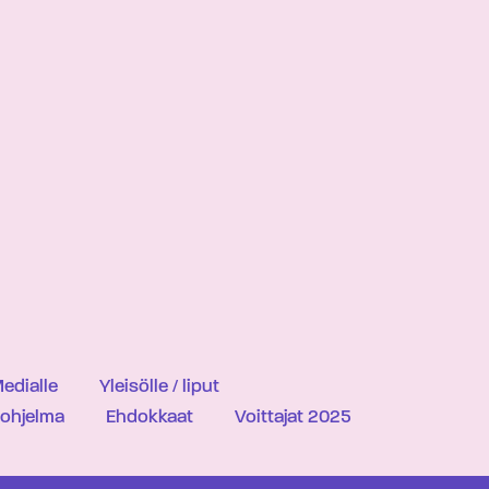
edialle
Yleisölle / liput
iohjelma
Ehdokkaat
Voittajat 2025