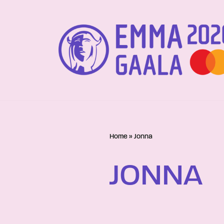
Siirry
suoraan
sisältöön
Home
»
Jonna
JONNA