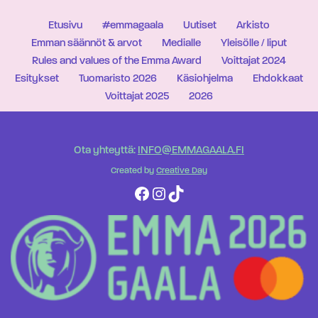
Etusivu
#emmagaala
Uutiset
Arkisto
Emman säännöt & arvot
Medialle
Yleisölle / liput
Rules and values of the Emma Award
Voittajat 2024
Esitykset
Tuomaristo 2026
Käsiohjelma
Ehdokkaat
Voittajat 2025
2026
Ota yhteyttä:
INFO@EMMAGAALA.FI
Created by
Creative Day