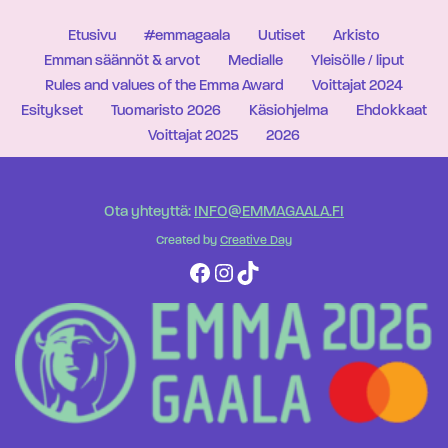
Etusivu
#emmagaala
Uutiset
Arkisto
Emman säännöt & arvot
Medialle
Yleisölle / liput
Rules and values of the Emma Award
Voittajat 2024
Esitykset
Tuomaristo 2026
Käsiohjelma
Ehdokkaat
Voittajat 2025
2026
Ota yhteyttä:
INFO@EMMAGAALA.FI
Created by
Creative Day