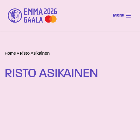
Menu
Siirry
suoraan
sisältöön
Home
»
Risto Asikainen
RISTO ASIKAINEN