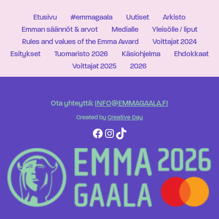
Etusivu
#emmagaala
Uutiset
Arkisto
Emman säännöt & arvot
Medialle
Yleisölle / liput
Rules and values of the Emma Award
Voittajat 2024
Esitykset
Tuomaristo 2026
Käsiohjelma
Ehdokkaat
Voittajat 2025
2026
Ota yhteyttä:
INFO@EMMAGAALA.FI
Created by
Creative Day