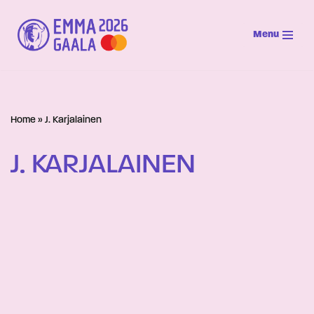
Menu
Siirry
suoraan
sisältöön
Home
»
J. Karjalainen
J. KARJALAINEN