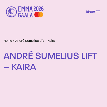
Menu
Siirry
suoraan
sisältöön
Home
»
André Sumelius Lift – Kaira
ANDRÉ SUMELIUS LIFT
– KAIRA