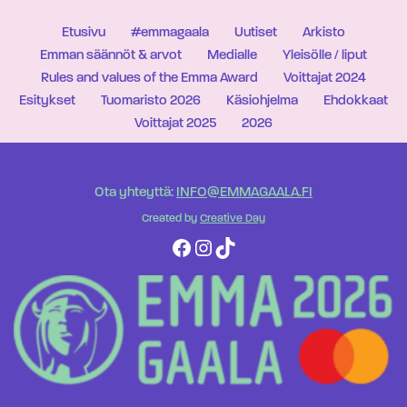
Etusivu
#emmagaala
Uutiset
Arkisto
Emman säännöt & arvot
Medialle
Yleisölle / liput
Rules and values of the Emma Award
Voittajat 2024
Esitykset
Tuomaristo 2026
Käsiohjelma
Ehdokkaat
Voittajat 2025
2026
Ota yhteyttä:
INFO@EMMAGAALA.FI
Created by
Creative Day