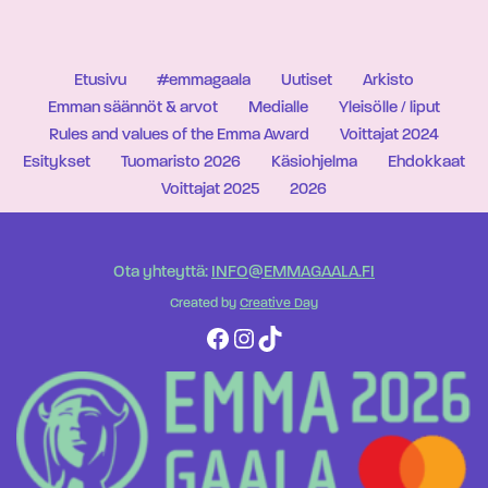
Etusivu
#emmagaala
Uutiset
Arkisto
Emman säännöt & arvot
Medialle
Yleisölle / liput
Rules and values of the Emma Award
Voittajat 2024
Esitykset
Tuomaristo 2026
Käsiohjelma
Ehdokkaat
Voittajat 2025
2026
Ota yhteyttä:
INFO@EMMAGAALA.FI
Created by
Creative Day