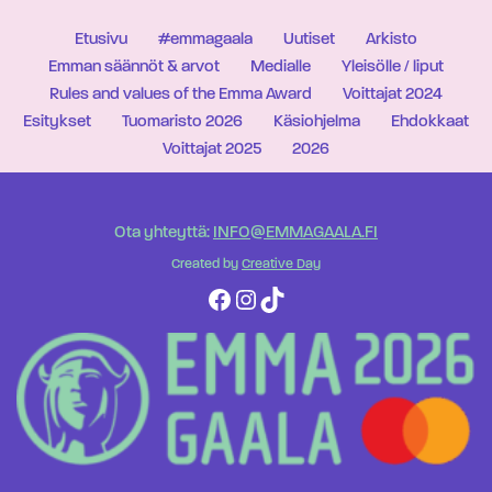
Etusivu
#emmagaala
Uutiset
Arkisto
Emman säännöt & arvot
Medialle
Yleisölle / liput
Rules and values of the Emma Award
Voittajat 2024
Esitykset
Tuomaristo 2026
Käsiohjelma
Ehdokkaat
Voittajat 2025
2026
Ota yhteyttä:
INFO@EMMAGAALA.FI
Created by
Creative Day