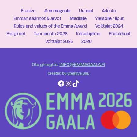
Etusivu
#emmagaala
Uutiset
Arkisto
Emman säännöt & arvot
Medialle
Yleisölle / liput
Rules and values of the Emma Award
Voittajat 2024
Esitykset
Tuomaristo 2026
Käsiohjelma
Ehdokkaat
Voittajat 2025
2026
Ota yhteyttä:
INFO@EMMAGAALA.FI
Created by
Creative Day