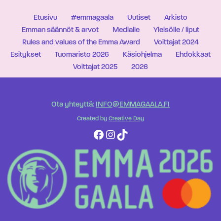
Etusivu
#emmagaala
Uutiset
Arkisto
Emman säännöt & arvot
Medialle
Yleisölle / liput
Rules and values of the Emma Award
Voittajat 2024
Esitykset
Tuomaristo 2026
Käsiohjelma
Ehdokkaat
Voittajat 2025
2026
Ota yhteyttä:
INFO@EMMAGAALA.FI
Created by
Creative Day