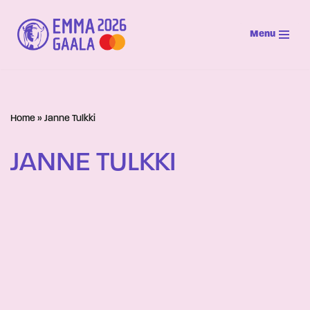
Menu
Siirry
suoraan
sisältöön
Home
»
Janne Tulkki
JANNE TULKKI