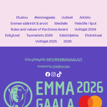
Etusivu
#emmagaala
Uutiset
Arkisto
Emman säännöt & arvot
Medialle
Yleisölle / liput
Rules and values of the Emma Award
Voittajat 2024
Esitykset
Tuomaristo 2026
Käsiohjelma
Ehdokkaat
Voittajat 2025
2026
Ota yhteyttä:
INFO@EMMAGAALA.FI
Created by
Creative Day